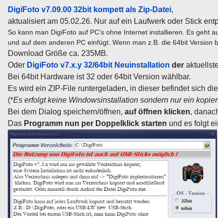
DigiFoto v7.09.00 32bit kompett als Zip-Datei
,
aktualisiert am 05.02.26. Nur auf ein Laufwerk oder Stick en
So kann man DigiFoto auf PC's ohne Internet installieren. Es geht 
und auf dem anderen PC einfügt. Wenn man z.B. die 64bit Version 
Download Größe ca. 235MB.
Oder
DigiFoto v7.x.y 32/64bit Neuinstallation
der
aktuellst
B
ei 64bit Hardware ist 32 oder 64bit Version wählbar.
Es wird ein ZIP-File runtergeladen, in dieser
befindet sich die
(*
Es erfolgt keine Windowsinstallation sondern nur ein kopier
Bei dem Dialog speichern/öffnen,
auf öffnen klicken
,
danach
Das
Programm nun per Doppelklick starten
und es folgt e